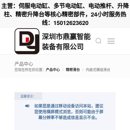
主营：伺服电动缸、多节电动缸、电动推杆、升降
柱、精密升降台等核心精密部件，24小时服务热
线：15012623620
深圳市鼎赢智能
装备有限公司
产品中心
产品中心
/
精密滑台
/
内嵌式模组滑台
您现在所在的位置：
温馨提示：
如果您是通过移动设备访问本站，建议
您使用横屏模式浏览，否则可能由于屏
幕分辨率不够造成信息显示不全。