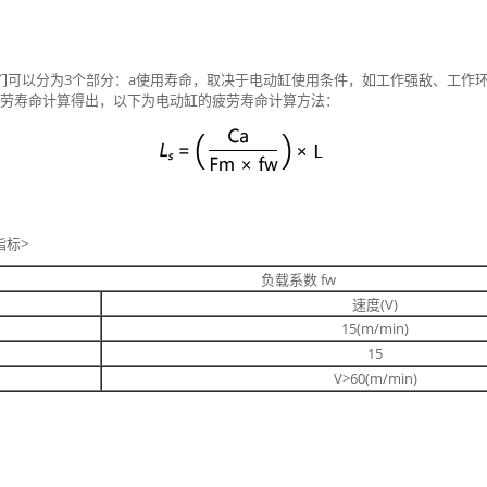
们可以分为3个部分：a使用寿命，取决于电动缸使用条件，如工作强敌、工作
疲劳寿命计算得出，以下为电动缸的疲劳寿命计算方法：
指标>
负载系数 fw
速度(V)
15(m/min)
15
V>60(m/min)