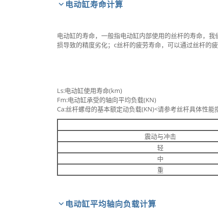
电动缸寿命计算
电动缸的寿命，一般指电动缸内部使用的丝杆的寿命，我
损导致的精度劣化；c丝杆的疲劳寿命，可以通过丝杆的
Ls:电动缸使用寿命(km)
Fm:电动缸承受的轴向平均负载(KN)
Ca:丝杆螺母的基本额定动负载(KN)<请参考丝杆具体性能
震动与冲击
轻
中
重
电动缸平均轴向负载计算